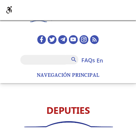
Skip to main content
Redes sociales home
FAQs
Search
FAQs
en
NAVEGACIÓN PRINCIPAL
DEPUTIES