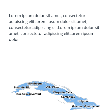
Lorem ipsum dolor sit amet, consectetur
adipiscing elitLorem ipsum dolor sit amet,
consectetur adipiscing elitLorem ipsum dolor sit
amet, consectetur adipiscing elitLorem ipsum
dolor
Mayabeque
Mayabeque
Villa Clara
Villa Clara
Pinar del Río
Pinar del Río
Ciego de Ávila
Ciego de Ávila
Isla de la Juventud
Isla de la Juventud
Camagüey
Camagüey
Holguín
Holguín
Granma
Granma
Guantánamo
Guantánamo