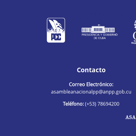
Contacto
Correo Electrónico:
asambleanacionalpp@anpp.gob.cu
Teléfono:
(+53) 78694200
ASA
R