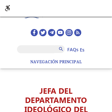
Pasar al contenido principal
Redes sociales home
FAQs
Buscar
FAQs
es
NAVEGACIÓN PRINCIPAL
JEFA DEL
DEPARTAMENTO
IDEOLÓGICO DEL