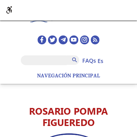
Pasar al contenido principal
Redes sociales home
FAQs
Buscar
FAQs
es
NAVEGACIÓN PRINCIPAL
ROSARIO POMPA
FIGUEREDO