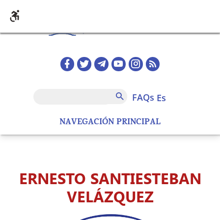
Pasar al contenido principal
Redes sociales home
FAQs
Buscar
FAQs
es
NAVEGACIÓN PRINCIPAL
ERNESTO SANTIESTEBAN
VELÁZQUEZ