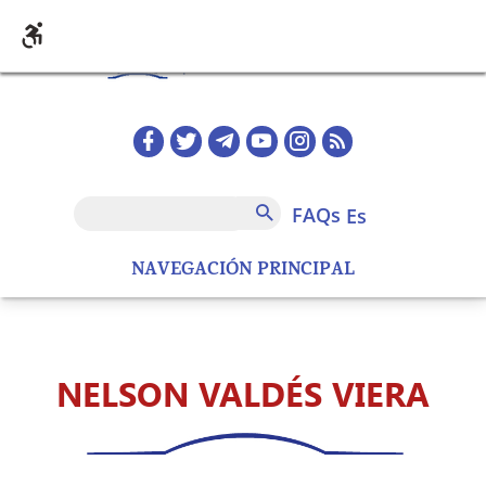
Pasar al contenido principal
Redes sociales home
FAQs
Buscar
FAQs
es
NAVEGACIÓN PRINCIPAL
NELSON VALDÉS VIERA