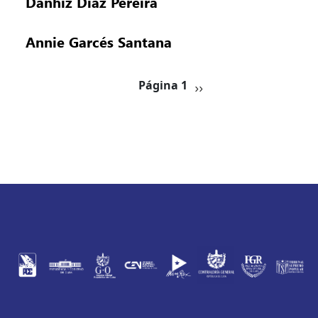
Danhiz Díaz Pereira
Annie Garcés Santana
Paginación
Siguiente página
Página 1
››