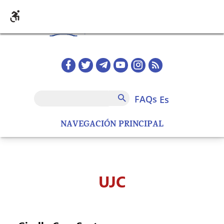
Pasar al contenido principal
Redes sociales home
FAQs
Buscar
FAQs
es
NAVEGACIÓN PRINCIPAL
UJC