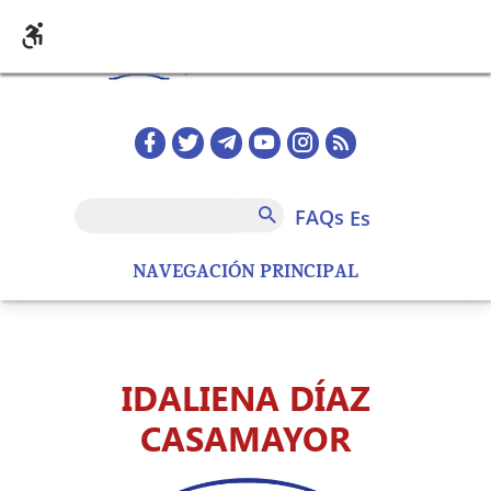
Pasar al contenido principal
Redes sociales home
FAQs
Buscar
FAQs
es
NAVEGACIÓN PRINCIPAL
IDALIENA DÍAZ
CASAMAYOR