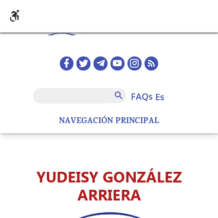
Pasar al contenido principal
Redes sociales home
FAQs
Buscar
FAQs
es
NAVEGACIÓN PRINCIPAL
YUDEISY GONZÁLEZ
ARRIERA