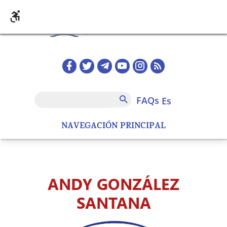
Pasar al contenido principal
Redes sociales home
FAQs
Buscar
FAQs
es
NAVEGACIÓN PRINCIPAL
ANDY GONZÁLEZ
SANTANA