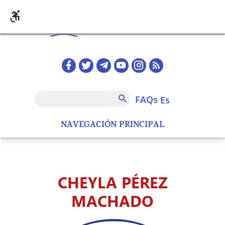
Pasar al contenido principal
Redes sociales home
FAQs
Buscar
FAQs
es
NAVEGACIÓN PRINCIPAL
CHEYLA PÉREZ
MACHADO