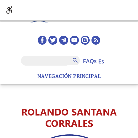
Pasar al contenido principal
Redes sociales home
FAQs
Buscar
FAQs
es
NAVEGACIÓN PRINCIPAL
ROLANDO SANTANA
CORRALES