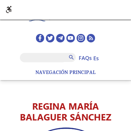
Pasar al contenido principal
Redes sociales home
FAQs
Buscar
FAQs
es
NAVEGACIÓN PRINCIPAL
REGINA MARÍA
BALAGUER SÁNCHEZ