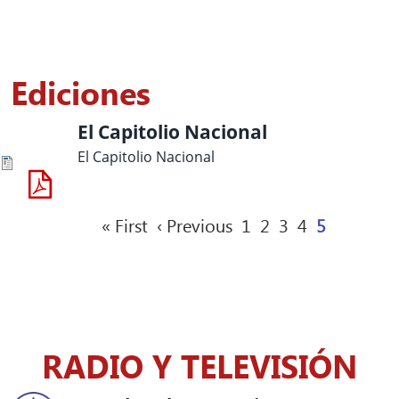
Ediciones
El Capitolio Nacional
El Capitolio Nacional
Paginación
Primera página
Página anterior
Página
Página
Página
Página
Página act
« First
‹ Previous
1
2
3
4
5
RADIO Y TELEVISIÓN