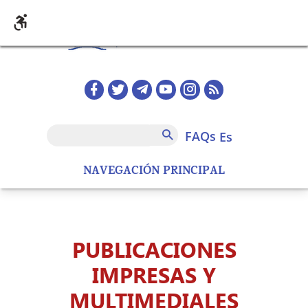
Pasar al contenido principal
Redes sociales home
FAQs
Buscar
FAQs
es
NAVEGACIÓN PRINCIPAL
PUBLICACIONES
IMPRESAS Y
MULTIMEDIALES