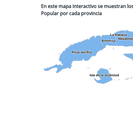
En este mapa interactivo se muestran los
Popular
por cada provincia
La Habana
La Habana
Mayabeq
Mayabeq
Artemisa
Artemisa
Pinar del Río
Pinar del Río
Isla de la Juventud
Isla de la Juventud