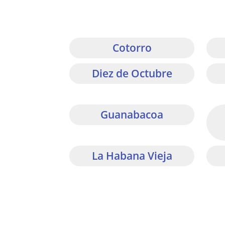
Cotorro
Diez de Octubre
Guanabacoa
La Habana Vieja