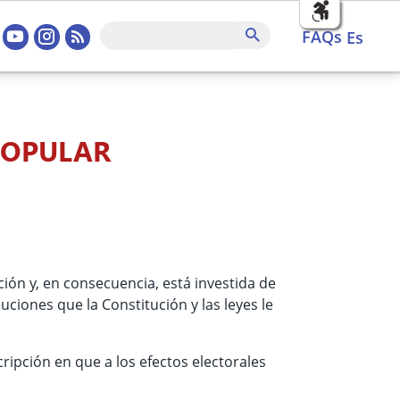
sociales home
FAQs
Buscar
FAQs
es
POPULAR
ón y, en consecuencia, está investida de
uciones que la Constitución y las leyes le
ipción en que a los efectos electorales