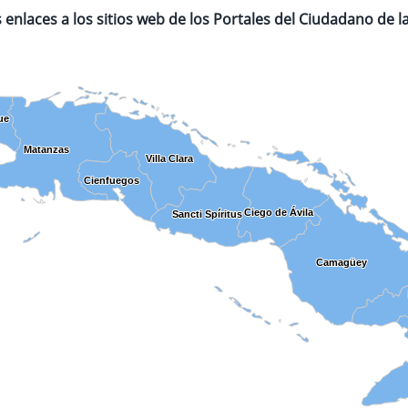
 enlaces a los sitios web de los Portales del Ciudadano de 
ue
ue
Matanzas
Matanzas
Villa Clara
Villa Clara
Cienfuegos
Cienfuegos
Ciego de Ávila
Ciego de Ávila
Sancti Spíritus
Sancti Spíritus
Camagüey
Camagüey