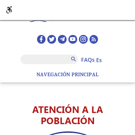
Pasar al contenido principal
Redes sociales home
FAQs
Buscar
FAQs
es
NAVEGACIÓN PRINCIPAL
ATENCIÓN A LA
POBLACIÓN