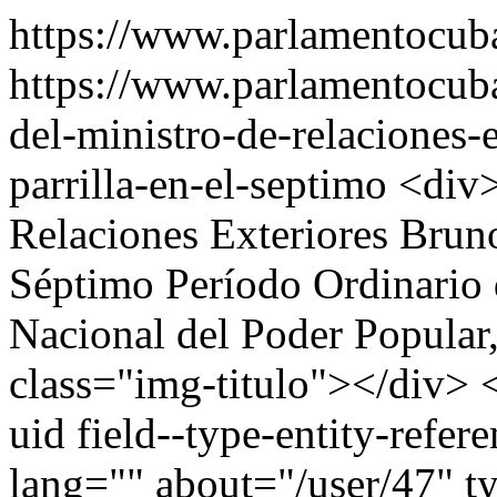
https://www.parlamentocub
https://www.parlamentocuba
del-ministro-de-relaciones-
parrilla-en-el-septimo
<div>Intervención del ministro de Relaciones Exteriores Bruno Rodríguez Parrilla en el Séptimo Período Ordinario de Sesiones de la Asamblea Nacional del Poder Popular, en su X Legislatura </div> <div class="img-titulo"></div> <span class="field field--name-uid field--type-entity-reference field--label-hidden"><span lang="" about="/user/47" typeof="schema:Person" property="schema:name" datatype="">enrique</span></span> <span class="field field--name-created field--type-created field--label-hidden">Jue, 30/07/2026 - 12:27</span> <div class="clearfix text-formatted field field--name-field-descripcion field--type-text-long field--label-hidden field__item"><p class="text-align-center"><span style="font-size:14pt"><span style="line-height:150%"><span style="font-family:Arial,&quot;sans-serif&quot;"><b>Intervención del ministro de Relaciones Exteriores Bruno Rodríguez Parrilla en el Séptimo Período Ordinario de Sesiones de la Asamblea Nacional del Poder Popular, en su X Legislatura </b></span></span></span></p> <p class="text-align-center"><span style="font-size:14pt"><span style="line-height:150%"><span style="font-family:Arial,&quot;sans-serif&quot;"><b>29 de julio de 2026</b></span></span></span></p> <p style="text-align:justify"> </p> <p style="text-align:justify"><span style="font-size:14pt"><span style="line-height:150%"><span style="font-family:Arial,&quot;sans-serif&quot;"><b>Compañero General de Ejército Raúl Castro Ruz, líder de la Revolución Cubana;</b></span></span></span></p> <p style="text-align:justify"><span style="font-size:14pt"><span style="line-height:150%"><span style="font-family:Arial,&quot;