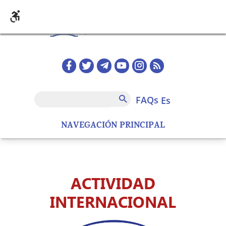
Pasar al contenido principal
Redes sociales home
FAQs
Buscar
FAQs
es
NAVEGACIÓN PRINCIPAL
ACTIVIDAD
INTERNACIONAL