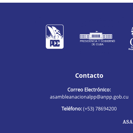
Contacto
Correo Electrónico:
asambleanacionalpp@anpp.gob.cu
Teléfono:
(+53) 78694200
ASA
R