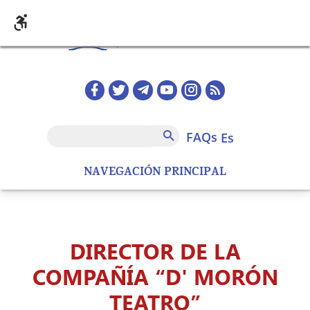
Pasar al contenido principal
Redes sociales home
FAQs
Buscar
FAQs
es
NAVEGACIÓN PRINCIPAL
DIRECTOR DE LA
COMPAÑÍA “D' MORÓN
TEATRO”