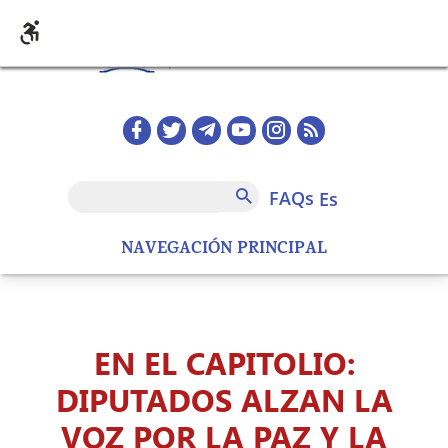
Pasar al contenido principal
Redes sociales home
FAQs
Buscar
FAQs
es
NAVEGACIÓN PRINCIPAL
EN EL CAPITOLIO:
DIPUTADOS ALZAN LA
VOZ POR LA PAZ Y LA