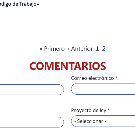
ódigo de Trabajo»
Primera página
Página anterior
Página
Página actua
« Primero
‹ Anterior
1
2
COMENTARIOS
Correo electrónico
Proyecto de ley