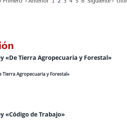
« Primero
‹ Anterior
1
2
3
4
5
6
Siguiente ›
Últi
ión
ey «De Tierra Agropecuaria y Forestal»
e Tierra Agropecuaria y Forestal»
ey «Código de Trabajo»