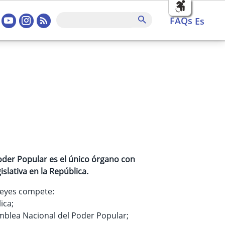
sociales home
FAQs
Buscar
FAQs
es
oder Popular es el único órgano con
islativa en la República.
s leyes compete:
ica;
amblea Nacional del Poder Popular;