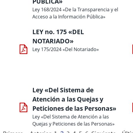
PÚBLICA»
Ley 168/2024 «De la Transparencia y el
Acceso a la Información Pública»
LEY no. 175 «DEL
NOTARIADO»
Ley 175/2024 «Del Notariado»
Ley «Del Sistema de
Atención a las Quejas y
Peticiones de las Personas»
Ley «Del Sistema de Atención a las
Quejas y Peticiones de las Personas»
Primera página
Página anterior
Página
Página actual
Página
Página
Página
Página
Siguiente págin
Últi