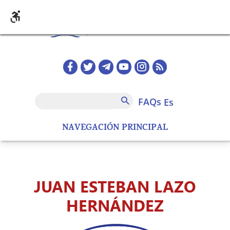
Pasar al contenido principal
Redes sociales home
FAQs
Buscar
FAQs
es
NAVEGACIÓN PRINCIPAL
JUAN ESTEBAN LAZO
HERNÁNDEZ