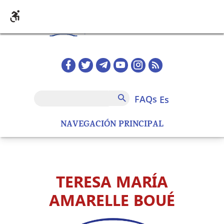
Pasar al contenido principal
Redes sociales home
FAQs
Buscar
FAQs
es
NAVEGACIÓN PRINCIPAL
TERESA MARÍA
AMARELLE BOUÉ