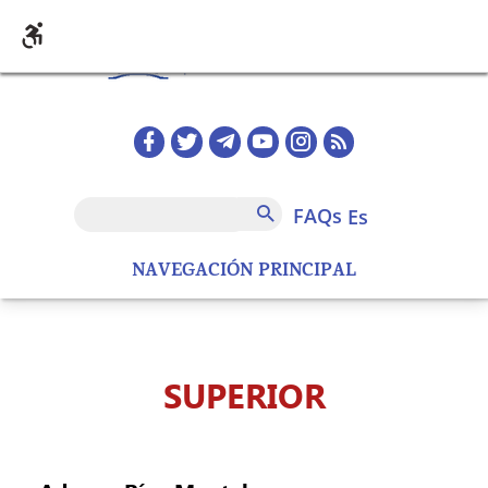
Pasar al contenido principal
Redes sociales home
FAQs
Buscar
FAQs
es
NAVEGACIÓN PRINCIPAL
SUPERIOR