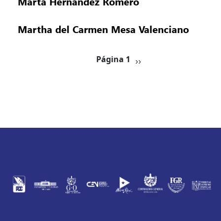
Marta Hernández Romero
Martha del Carmen Mesa Valenciano
Paginación
Siguiente página
Página 1
››