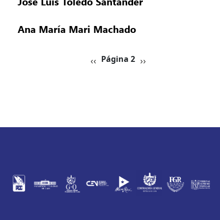
José Luis Toledo Santander
Ana María Mari Machado
Paginación
Página anterior
Siguiente página
‹‹
Página 2
››