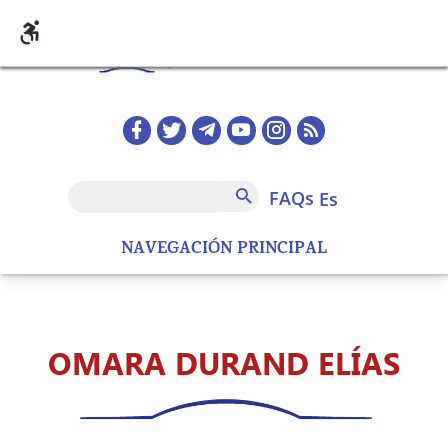
Pasar al contenido principal
Redes sociales home
FAQs
Buscar
FAQs
es
NAVEGACIÓN PRINCIPAL
OMARA DURAND ELÍAS