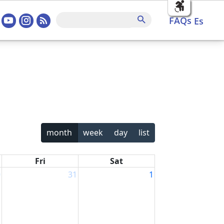
sociales home
FAQs
Buscar
FAQs
es
month
week
day
list
Fri
Sat
0
31
1