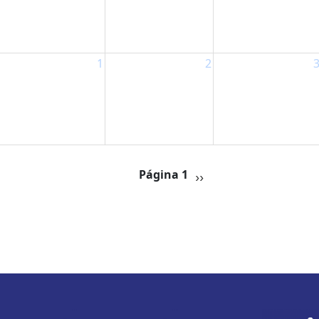
1
2
Siguiente página
Página 1
››