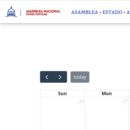
Pasar al contenido principal
ASAMBLEA
ESTADO
A
today
Sun
Mon
26
27