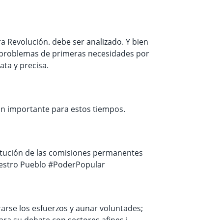
 Revolución. debe ser analizado. Y bien
s problemas de primeras necesidades por
ata y precisa.
an importante para estos tiempos.
itución de las comisiones permanentes
nuestro Pueblo #PoderPopular
rse los esfuerzos y aunar voluntades;
a su debate con sectores afines i