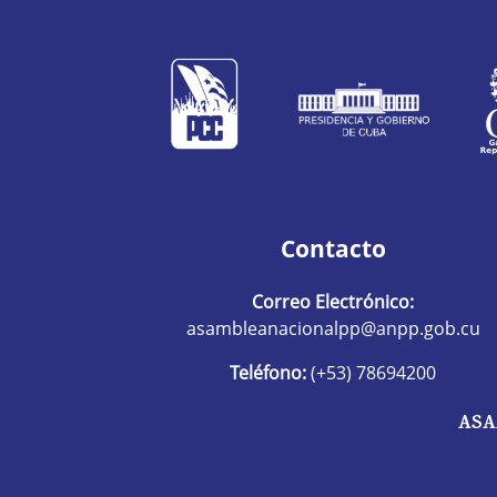
Contacto
Correo Electrónico:
asambleanacionalpp@anpp.gob.cu
Teléfono:
(+53) 78694200
ASA
R