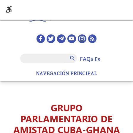
Pasar al contenido principal
Redes sociales home
FAQs
Buscar
FAQs
es
NAVEGACIÓN PRINCIPAL
GRUPO
PARLAMENTARIO DE
AMISTAD CUBA-GHANA