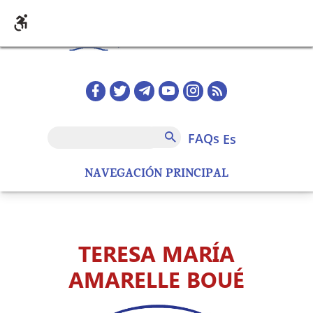
Pasar al contenido principal
Redes sociales home
FAQs
Buscar
FAQs
es
NAVEGACIÓN PRINCIPAL
TERESA MARÍA
AMARELLE BOUÉ