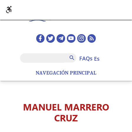
Pasar al contenido principal
Redes sociales home
FAQs
Buscar
FAQs
es
NAVEGACIÓN PRINCIPAL
MANUEL MARRERO
CRUZ