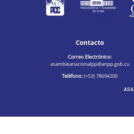
Contacto
Correo Electrónico:
asambleanacionalpp@anpp.gob.cu
Teléfono:
(+53) 78694200
ASA
R