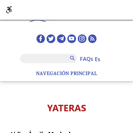
Pasar al contenido principal
Redes sociales home
FAQs
Buscar
FAQs
es
NAVEGACIÓN PRINCIPAL
YATERAS