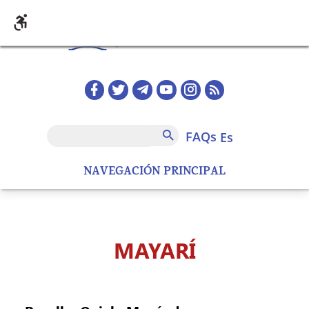
Pasar al contenido principal
Redes sociales home
FAQs
Buscar
FAQs
es
NAVEGACIÓN PRINCIPAL
MAYARÍ