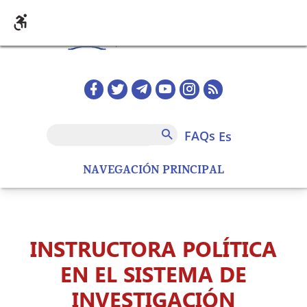
Pasar al contenido principal
Redes sociales home
FAQs
Buscar
FAQs
es
NAVEGACIÓN PRINCIPAL
INSTRUCTORA POLÍTICA
EN EL SISTEMA DE
INVESTIGACIÓN