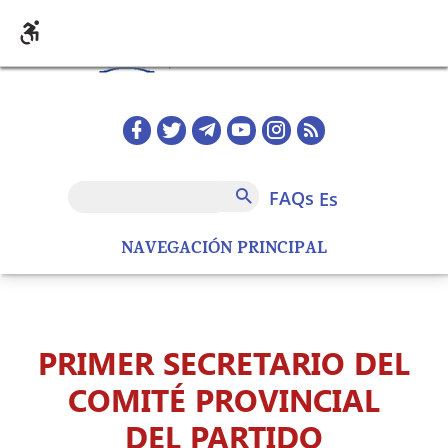
Pasar al contenido principal
Redes sociales home
FAQs
Buscar
FAQs
es
NAVEGACIÓN PRINCIPAL
PRIMER SECRETARIO DEL
COMITÉ PROVINCIAL
DEL PARTIDO