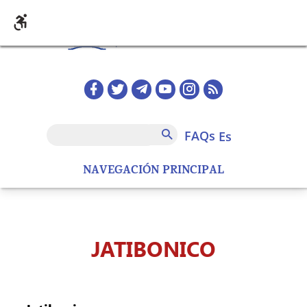
Pasar al contenido principal
Redes sociales home
FAQs
Buscar
FAQs
es
NAVEGACIÓN PRINCIPAL
JATIBONICO