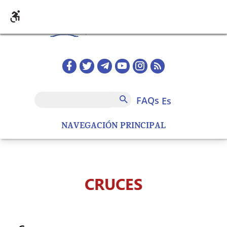
Pasar al contenido principal
Redes sociales home
FAQs
Buscar
FAQs
es
NAVEGACIÓN PRINCIPAL
CRUCES