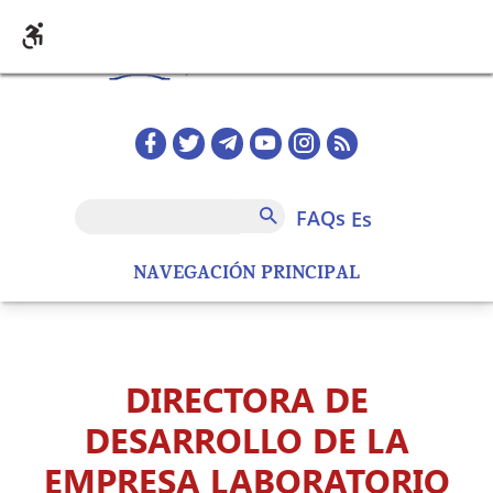
Pasar al contenido principal
Redes sociales home
FAQs
Buscar
FAQs
es
NAVEGACIÓN PRINCIPAL
DIRECTORA DE
DESARROLLO DE LA
EMPRESA LABORATORIO