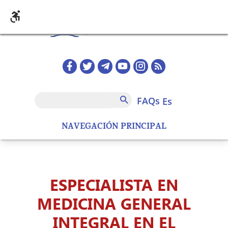
Pasar al contenido principal
Redes sociales home
FAQs
Buscar
FAQs
es
NAVEGACIÓN PRINCIPAL
ESPECIALISTA EN
MEDICINA GENERAL
INTEGRAL EN EL