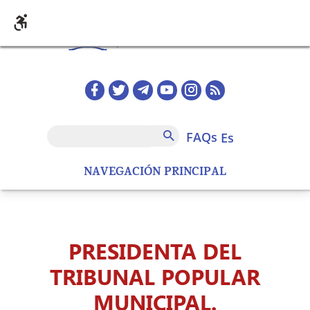
Pasar al contenido principal
Redes sociales home
FAQs
Buscar
FAQs
es
NAVEGACIÓN PRINCIPAL
PRESIDENTA DEL
TRIBUNAL POPULAR
MUNICIPAL.