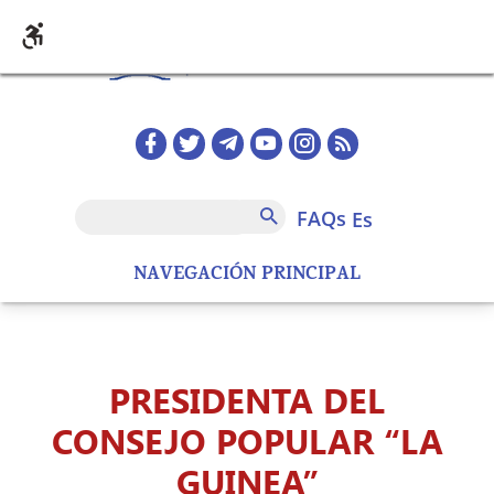
Pasar al contenido principal
Redes sociales home
FAQs
Buscar
FAQs
es
NAVEGACIÓN PRINCIPAL
PRESIDENTA DEL
CONSEJO POPULAR “LA
GUINEA”