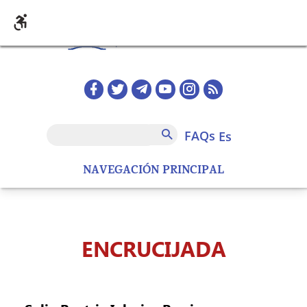
Pasar al contenido principal
Redes sociales home
FAQs
Buscar
FAQs
es
NAVEGACIÓN PRINCIPAL
ENCRUCIJADA