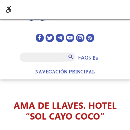
Pasar al contenido principal
Redes sociales home
FAQs
Buscar
FAQs
es
NAVEGACIÓN PRINCIPAL
AMA DE LLAVES. HOTEL
“SOL CAYO COCO”