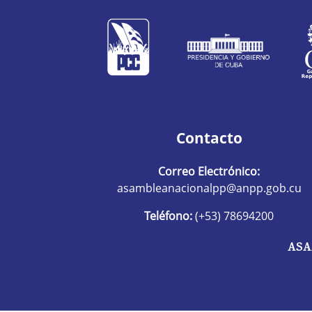
Contacto
Correo Electrónico:
asambleanacionalpp@anpp.gob.cu
Teléfono:
(+53) 78694200
ASA
R