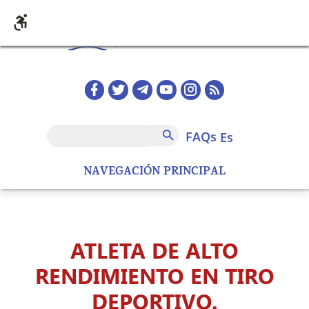
Pasar al contenido principal
Redes sociales home
FAQs
Buscar
FAQs
es
NAVEGACIÓN PRINCIPAL
ATLETA DE ALTO
RENDIMIENTO EN TIRO
DEPORTIVO.