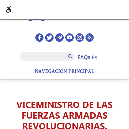
Pasar al contenido principal
Redes sociales home
FAQs
Buscar
FAQs
es
NAVEGACIÓN PRINCIPAL
VICEMINISTRO DE LAS
FUERZAS ARMADAS
REVOLUCIONARIAS.