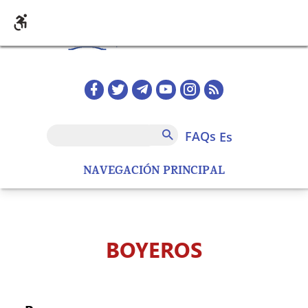
Pasar al contenido principal
Redes sociales home
FAQs
Buscar
FAQs
es
NAVEGACIÓN PRINCIPAL
BOYEROS