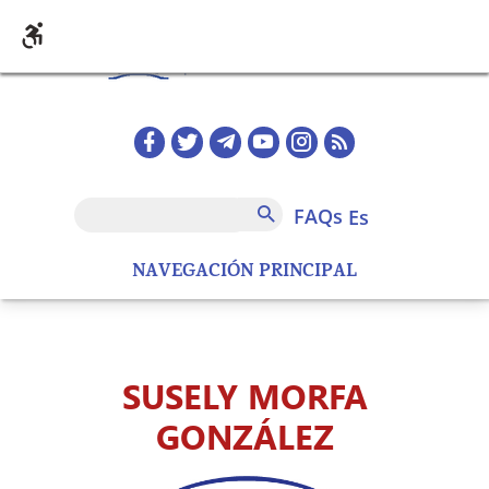
Pasar al contenido principal
Redes sociales home
FAQs
Buscar
FAQs
es
NAVEGACIÓN PRINCIPAL
SUSELY MORFA
GONZÁLEZ